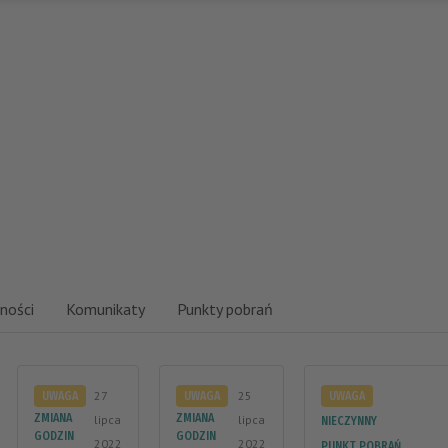
ności
Komunikaty
Punkty pobrań
27
25
UWAGA
UWAGA
UWAGA
ZMIANA
ZMIANA
lipca
lipca
NIECZYNNY
GODZIN
GODZIN
2022
2022
PUNKT POBRAŃ