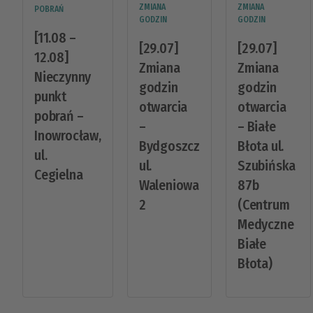
ZMIANA
ZMIANA
POBRAŃ
GODZIN
GODZIN
[11.08 –
[29.07]
[29.07]
12.08]
Zmiana
Zmiana
Nieczynny
godzin
godzin
punkt
otwarcia
otwarcia
pobrań –
–
– Białe
Inowrocław,
Bydgoszcz
Błota ul.
ul.
ul.
Szubińska
Cegielna
Waleniowa
87b
2
(Centrum
Medyczne
Białe
Błota)