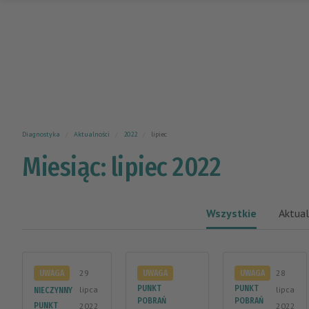
Diagnostyka
Aktualności
2022
lipiec
Miesiąc: lipiec 2022
Wszystkie
Aktual
29
28
UWAGA
UWAGA
UWAGA
PUNKT
PUNKT
lipca
lipca
NIECZYNNY
POBRAŃ
POBRAŃ
PUNKT
2022
2022