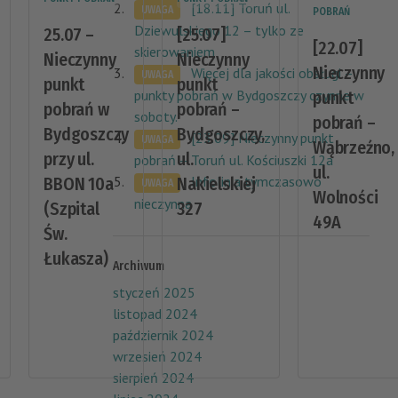
[18.11] Toruń ul.
UWAGA
POBRAŃ
Dziewulskiego 12 – tylko ze
25.07 –
[25.07]
[22.07]
skierowaniem
Nieczynny
Nieczynny
Nieczynny
Więcej dla jakości obsługi –
UWAGA
punkt
punkt
punkty pobrań w Bydgoszczy czynne w
punkt
pobrań w
pobrań –
soboty.
pobrań –
Bydgoszczy
Bydgoszczy,
[23.09] Nieczynny punkt
UWAGA
Wąbrzeźno,
przy ul.
ul.
pobrań – Toruń ul. Kościuszki 12a
ul.
Infolinia tymczasowo
BBON 10a
Nakielskiej
UWAGA
Wolności
nieczynna
(Szpital
327
49A
Św.
Łukasza)
Archiwum
styczeń 2025
listopad 2024
październik 2024
wrzesień 2024
sierpień 2024