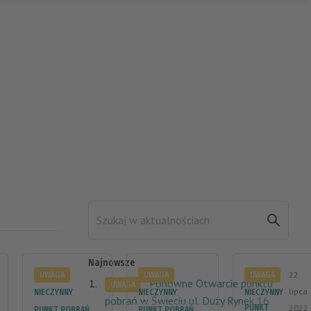
Najnowsze
22
UWAGA
UWAGA
UWAGA
Ponowne Otwarcie punktu
UWAGA
lipca
NIECZYNNY
NIECZYNNY
NIECZYNNY
pobrań w Świeciu ul. Duży Rynek 16
PUNKT
2022
PUNKT POBRAŃ
PUNKT POBRAŃ