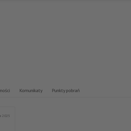
ności
Komunikaty
Punkty pobrań
ia 2025