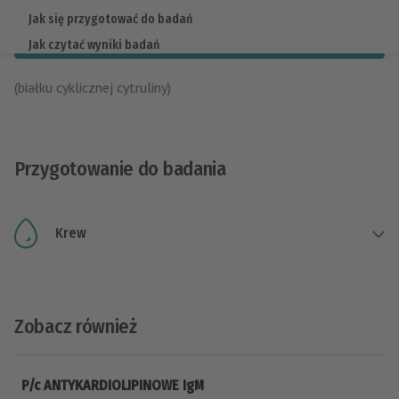
ANTY-
Jak się przygotować do badań
Dodaj do koszyka Diagnostyka+
Sprawdź wyniki on-line
CCP
Jak czytać wyniki badań
Dokumenty do pobrania
(białku cyklicznej cytruliny)
LabDrive
Przygotowanie do badania
Krew
Zobacz również
P/c ANTYKARDIOLIPINOWE IgM