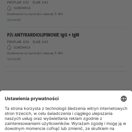
PROFLAB: 635
ELAB: 641
SUROWICA
5 dni
Oczekiwanie na wynik (dni robocze):
Sprawdź
P/c ANTYKARDIOLIPINOWE IgG + IgM
PROFLAB: 636
ELAB: 642
SUROWICA
5 dni
Oczekiwanie na wynik (dni robocze):
Sprawdź
Bądź na bieżąco
Aktualności
Punkty pobrań
Profil na Facebook’u