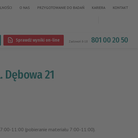
LNOŚCI
O NAS
PRZYGOTOWANIE DO BADAŃ
KARIERA
KONTAKT
801 00 20 50
Sprawdź wyniki on-line
Zadzwoń 8-18
l. Dębowa 21
 7:00-11:00 (pobieranie materiału 7:00-11:00).