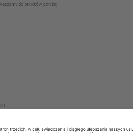
praszamy do punktów poniżej:
nia
o
klep online
danie w domu