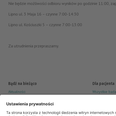
Nie będzie możliwości odbioru wyników po godzinie 11:00, za
Lipno ul. 3 Maja 16 – czynne 7:00-14:30
Lipno ul. Kościuszki 5 – czynne 7:00-13:00
Za utrudnienia przepraszamy.
Bądź na bieżąco
Dla pacjenta
Aktualności
Wszystkie bada
Punkty pobrań
Pakiety Vitalab
Profil na Facebook’u
Moje konto – s
Kontakt
LabDrive – ba